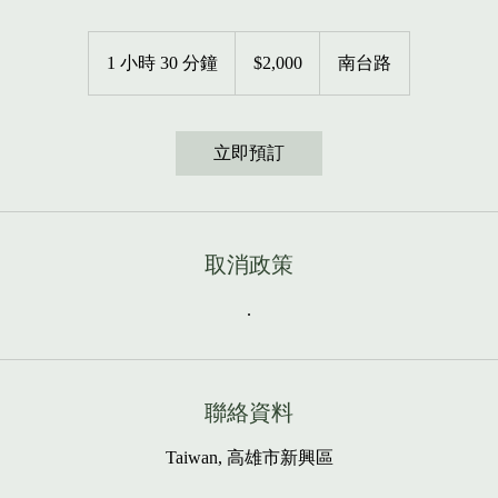
2,000
新
1 小時 30 分鐘
1
$2,000
南台路
台
幣
小
3
0
立即預訂
分
鐘
取消政策
.
聯絡資料
Taiwan, 高雄市新興區