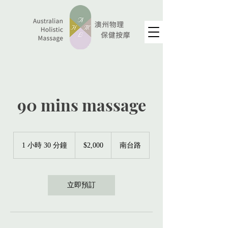
90 mins massage
2,000
新
1 小時 30 分鐘
1
$2,000
南台路
台
小
幣
3
0
分
立即預訂
鐘